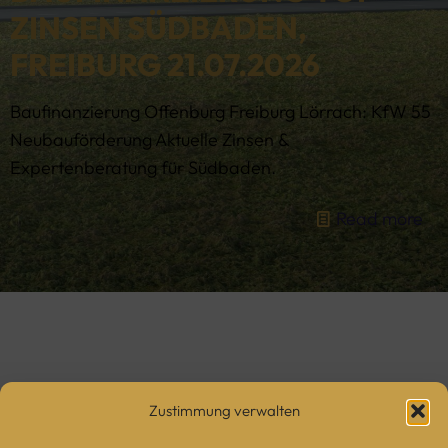
ZINSEN SÜDBADEN,
FREIBURG 21.07.2026
Baufinanzierung Offenburg Freiburg Lörrach: KfW 55
Neubauförderung Aktuelle Zinsen &
Expertenberatung für Südbaden.
Read more
Zustimmung verwalten
Kontakt