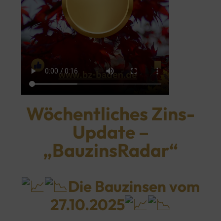
Wöchentliches Zins-
Update –
„BauzinsRadar“
Die Bauzinsen vom
27.10.2025