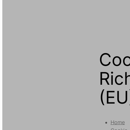
Coo
Rich
(EU
Home