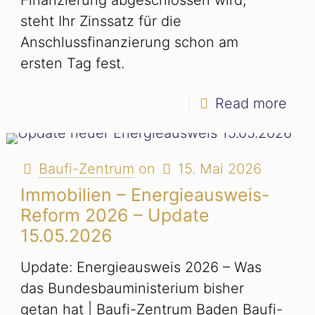
steht Ihr Zinssatz für die
Anschlussfinanzierung schon am
ersten Tag fest.
Read more
Baufi-Zentrum
on
15. Mai 2026
Immobilien – Energieausweis-
Reform 2026 – Update
15.05.2026
Kundenbewertungen und Erfahrungen zu
Baufi-Zentrum Baden GmbH
Update: Energieausweis 2026 – Was
100%
SEHR GUT
das Bundesbauministerium bisher
Empfehlungen auf
getan hat | Baufi-Zentrum Baden Baufi-
ProvenExpert.com
4,96 / 5,00