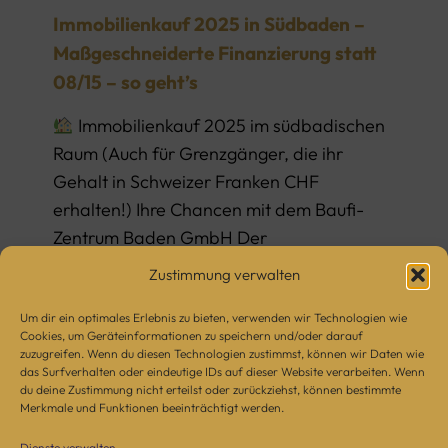
Immobilienkauf 2025 in Südbaden –
Maßgeschneiderte Finanzierung statt
08/15 – so geht’s
Immobilienkauf 2025 im südbadischen
Raum (Auch für Grenzgänger, die ihr
Gehalt in Schweizer Franken CHF
erhalten!) Ihre Chancen mit dem Baufi-
Zentrum Baden GmbH Der
Immobilienmarkt
[…]
Zustimmung verwalten
Um dir ein optimales Erlebnis zu bieten, verwenden wir Technologien wie
Read more
Cookies, um Geräteinformationen zu speichern und/oder darauf
zuzugreifen. Wenn du diesen Technologien zustimmst, können wir Daten wie
das Surfverhalten oder eindeutige IDs auf dieser Website verarbeiten. Wenn
du deine Zustimmung nicht erteilst oder zurückziehst, können bestimmte
Kundenbewertungen und Erfahrungen zu
Merkmale und Funktionen beeinträchtigt werden.
Baufi-Zentrum Baden GmbH
Dienste verwalten