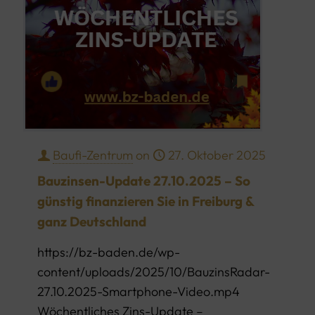
Baufi-Zentrum
on
27. Oktober 2025
Bauzinsen-Update 27.10.2025 – So
günstig finanzieren Sie in Freiburg &
ganz Deutschland
https://bz-baden.de/wp-
content/uploads/2025/10/BauzinsRadar-
27.10.2025-Smartphone-Video.mp4
Wöchentliches Zins-Update –